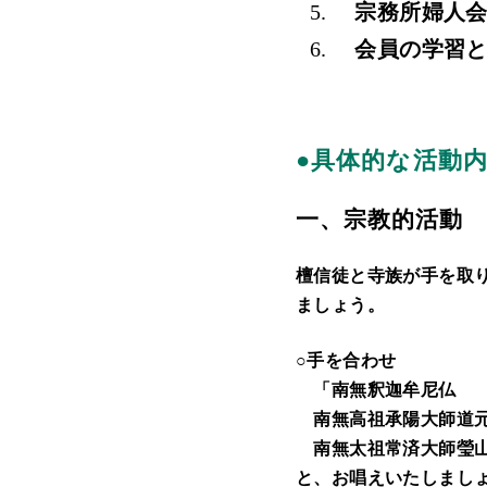
宗務所婦人会
会員の学習と
●具体的な活動
一、宗教的活動
檀信徒と寺族が手を取
ましょう。
○手を合わせ
「南無釈迦牟尼仏
南無高祖承陽大師道
南無太祖常済大師瑩
と、お唱えいたしまし