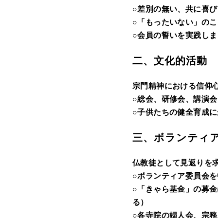
○差別の無い、共に喜
○「もったいない」の
○会員の誓いを実践しま
二、文化的活動
宗門精神における信仰
○総会、研修会、講演
○子供たちの健全育成
三、ボランティ
仏教徒として見返りを
○ボランティア委員会
○「きゃら基金」の募
る）
○各寺院の婦人会、宗