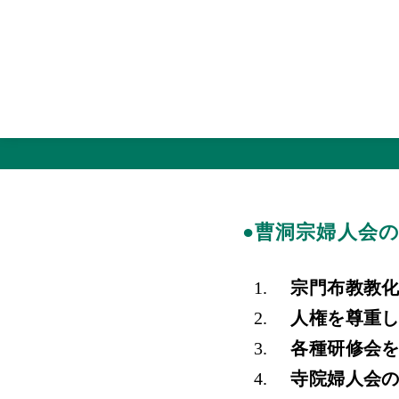
コ
ン
テ
ン
●
曹洞宗婦人会
ツ
へ
宗門布教教化
移
人権を尊重し
動
各種研修会を
寺院婦人会の