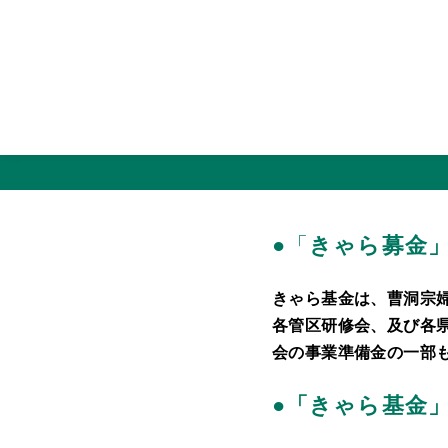
コ
ン
テ
●「
きゃら募金
ン
ツ
きゃら基金は、曹洞宗
へ
各管区研修会、及び各
移
会の事業準備金の一部
動
●
「きゃら基金